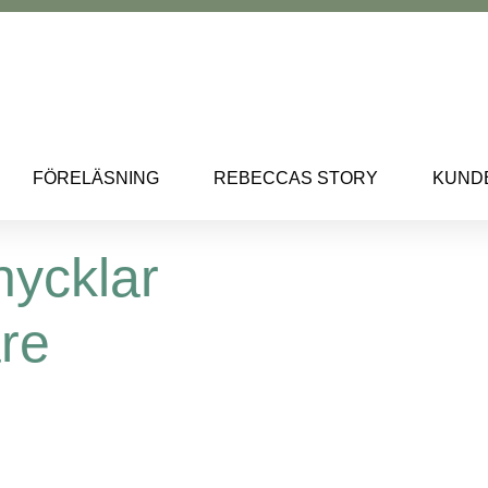
FÖRELÄSNING
REBECCAS STORY
KUND
ycklar
are