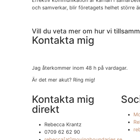
Effektiv kommunikation är kärnan i samarbet
och samverkar, blir företagets helhet större 
Vill du veta mer om hur vi tillsa
Kontakta mig
Jag återkommer inom 48 h på vardagar.
Är det mer akut? Ring mig!
Kontakta mig
Soc
direkt
Mo
Re
Rebecca Krantz
re
0709 62 62 90
rebecca[at]movingboundaries.se