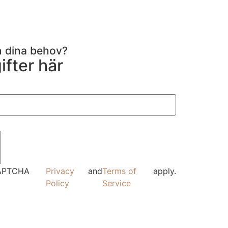
ån dina behov?
ifter här
eCAPTCHA
Privacy
and
Terms of
apply.
Policy
Service