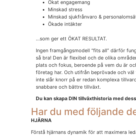
Ökat engagemang
Minskad stress
Minskad sjukfrånvaro & personalomsä
Ökade intäkter
…som ger ett ÖKAT RESULTAT.
Ingen framgångsmodell “fits all” därför fu
så bra! Den är flexibel och de olika områd
plats och fokus, beroende på vem du är och
företag har. Och utifrån beprövade och vä
inte slår knorr på er redan komplexa tillvar
snabbare och bättre tillväxt.
Du kan skapa DIN tillväxthistoria med dess
Har du med följande de
HJÄRNA
Förstå hjärnans dynamik för att maximera led