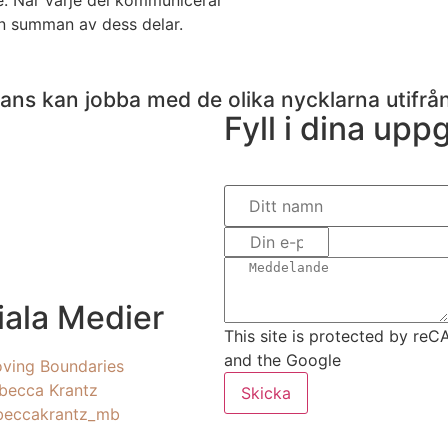
e. När varje del kommunicerar
än summan av dess delar.
mmans kan jobba med de olika nycklarna utifr
Fyll i dina uppg
iala Medier
This site is protected by r
and the Google
ving Boundaries
becca Krantz
Skicka
beccakrantz_mb